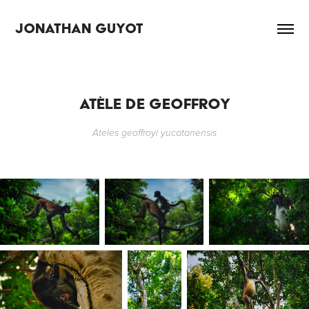
JONATHAN GUYOT
ATÈLE DE GEOFFROY
Ateles geoffroyi yucatanensis